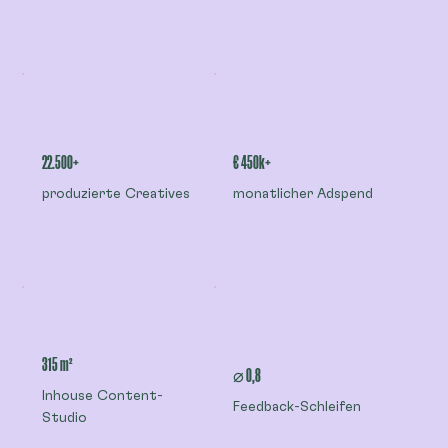
22.500+
€ 450k+
produzierte Creatives
monatlicher Adspend
315 m²
⌀ 0,8
Inhouse Content-
Feedback-Schleifen
Studio